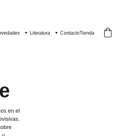
ovedades
Literatura
Contacto
Tienda
ne
os en el 
visivas. 
sobre 
 y 