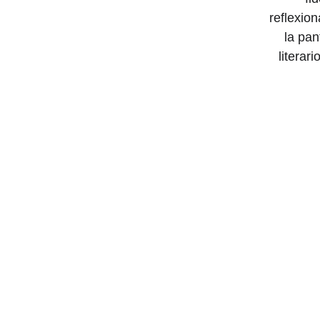
reflexio
la pan
literar