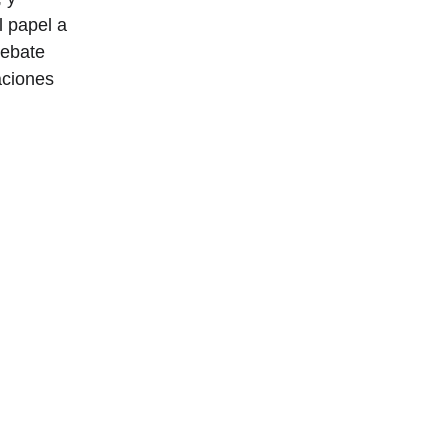
 papel a 
debate 
aciones 