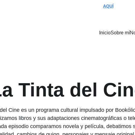
¡LIBRO NUEVO YA DISPONIBLE! PULSA 
AQUÍ
Inicio
Sobre mí
N
a Tinta del Ci
 del Cine es un programa cultural impulsado por Bookólic
izamos libros y sus adaptaciones cinematográficas o tele
da episodio comparamos novela y película, debatimos 
delidad, cambios de guion, personajes y mensaje original,