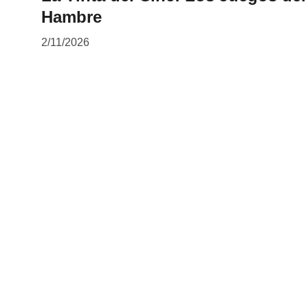
Hambre
2/11/2026
Hazte eco
Compra mis obras y participa en eventos 
literarios.